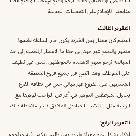
اذا تقيمي او تعليقي فادك ارجو وضع الإعجاب و ضع ايضا
منابعتي للإطلاع على التغطيات الجديدة
التقرير الثالث:
الطعم كان ممتاز بس الشرط يكون حار السلطه طعمها
متغير والطعم غير جيد إلى حدا ما الاسعار ارتفعت إلى حد
المبالغه نرجو منهم الاهتمام بالموظفين البس غير نظيف
على الموظف وهذا اتظح في جميع فروع المنطقه
المشرفين على الفروع غير مبالي حتي في نظافه الفرع
يحاول الموظفين التوفير في أغراض الواجب توفرها مع
الوجبه مثل الكتشب المناديل الملاعق نرجو ملاحظه ذلك
التقرير الرابع:
الاكل بشكل عام ممتاز ولذيذ بس ياليت تكون فيه مراجعه