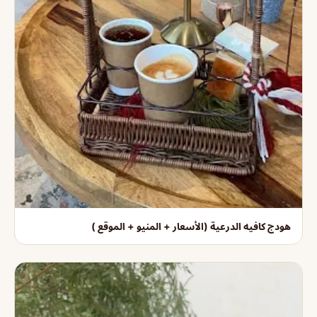
هودج كافيه الدرعية (الأسعار + المنيو + الموقع )