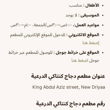
الأطفال
:
مناسب
الموسيقى
:
لا يوجد
مواعيد العمل
:،
١٠:٠٠ص–٣:٠٠ص/الجمعة، ١:٠٠م–٣:٠٠ص
الموقع الالكتروني
:
للدخول للموقع الإلكتروني للمطعم
إضغط هنا
الموقع على خرائط جوجل
:
للوصول للمطعم عبر خرائط
جوجل
اضغط هنا
عنوان مطعم دجاج كنتاكي الدرعية
King Abdul Aziz street, New Driyaa
رقم مطعم دجاج كنتاكي الدرعية