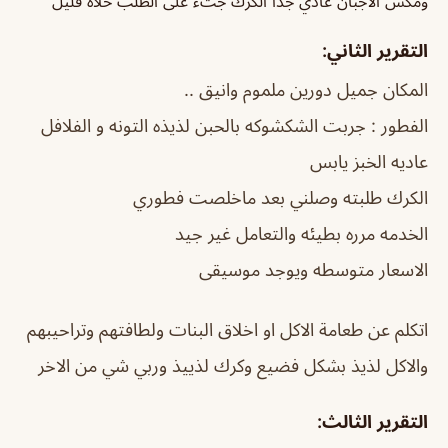
ومكس الاجبان عادي جدا الكرك جتء على الطلب حلاه قليل
التقرير الثاني:
المكان جميل دورين ملموم وانيق ..
الفطور : جربت الشكشوكه بالحبن لذيذه التونه و الفلافل
عاديه الخبز يابس
الكرك طلبته وصلني بعد ماخلصت فطوري
الخدمه مرره بطيئه والتعامل غير جيد
الاسعار متوسطه ويوجد موسيقى
اتكلم عن طعامة الاكل او اخلاق البنات ولطافتهم وتراحيبهم
والاكل لذيذ بشكل فضيع وكرك لذييذ وربي شي من الاخر
التقرير الثالث: