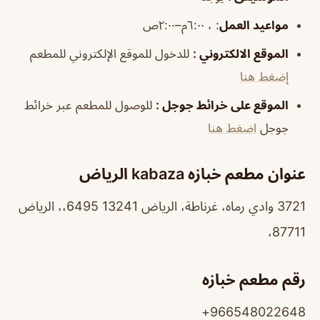
مواعيد العمل
: ، ٦:٠٠م–٢:٠٠ص
الموقع الالكتروني
:
للدخول للموقع الإلكتروني للمطعم
إضغط هنا
الموقع على خرائط جوجل
:
للوصول للمطعم عبر خرائط
جوجل
اضغط هنا
عنوان مطعم خبازه kabaza الرياض
3721 وادي رماه، غرناطة، الرياض 13241 6495،، الرياض
87711،
رقم مطعم خبازه
966548022648+