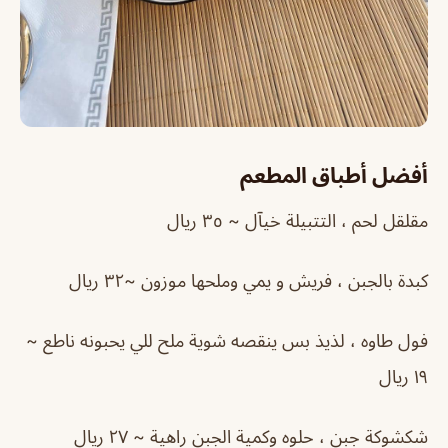
أفضل أطباق المطعم
مقلقل لحم ، التتبيلة خيآل ~ ٣٥ ريال
كبدة بالجبن ، فريش و يمي وملحها موزون ~٣٢ ريال
فول طاوه ، لذيذ بس ينقصه شوية ملح للي يحبونه ناطع ~
١٩ ريال
شكشوكة جبن ، حلوه وكمية الجبن راهية ~ ٢٧ ريال