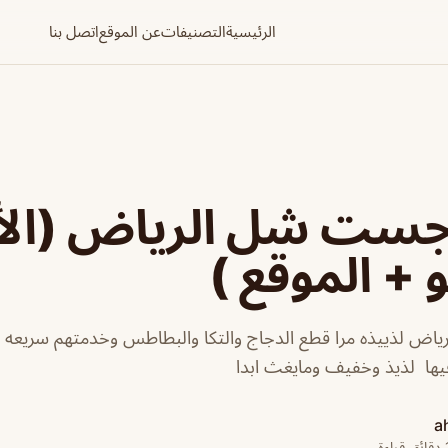
الرئيسية
التصنيفات
عن الموقع
اتصل بنا
ست شل الرياض (الأ
 + الموقع )
 لذييذه مرا قطع الدجاج والتكا والبطاطس وخدمتهم سريعه ماش
فيها لذيذ وخفيف ومايغث ابدا
a