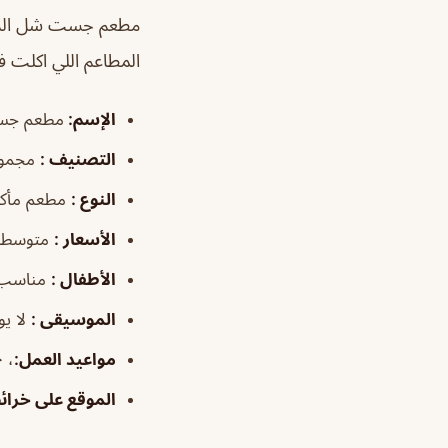
مطعم جست شل ال
المطاعم اللي اكلت 
الإسم
:
مطعم جس
التصنيف
:
مجموع
النوع
:
مطعم مأكو
الأسعار
:
متوسطة
الأطفال
:
مناسب
الموسيقى
:
لا يو
مواعيد العمل
:
، ١٢:٣٠م–٣:٠٠ص
الموقع على خرا