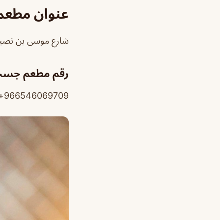
عنوان مطع
شارع موسى بن نصير، الع
رقم مطعم جست
966546069709+