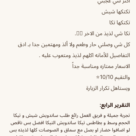
اكثر شي عجبني
تكتكها شيش
تكتكها تكا
تكا شي لذيذ من الاخر 👌🏻.
كل شي وصلني حار وطعم ولا ألذ ومهتمين جدا بـ ادق
التفاصيل للأمانه اكلهم لذيذ ومتعوب عليه .
الاسعار ممتازه ومناسبة جداً
والتقيم 10/10⭐️
ويستاهل تكرار الزيارة
التقرير الرابع:
تجربة جميلة و فريق العمل رائع طلب ساندويش شيش و تيكا
الحجم وسط و بطاطس تيكا ساندويش التيكا افضل بس ناقص
لو اضافوا خضار او بصل مع سماق و الصوصات كلها لذيذه بس