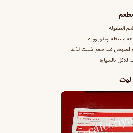
مطعم
م الطفولة
عه بسيطه وحلوووووه
ي والصوص فيه طعم شبت لذيذ
 للاكل بالسياره
 لوت