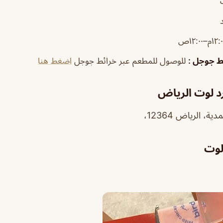
١٢م–١٢:٠٠ص
ئط جوجل
:
للوصول للمطعم عبر خرائط جوجل
اضغط هنا
د لوت الرياض
لوت