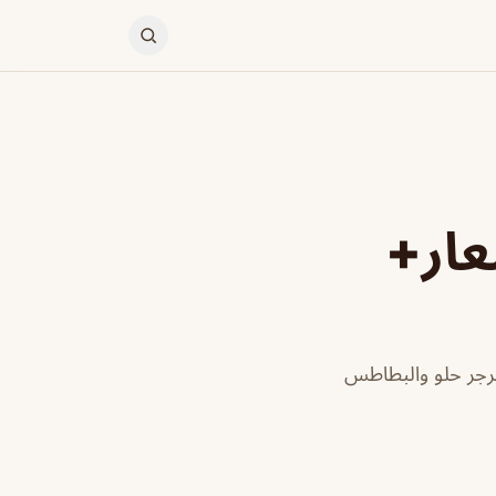
عار+
برجر حلو والبطاطس