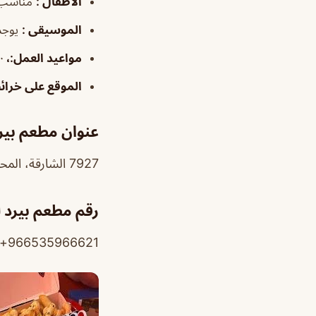
الأطفال
:
مناسب
الموسيقى
:
يوجد
مواعيد العمل
:،
:٠٠
الموقع على خرا
عنوان مطعم بير
7927 الشارقة، المحمدية، الرياض 12364،
رقم مطعم بيرد 
966535966621+