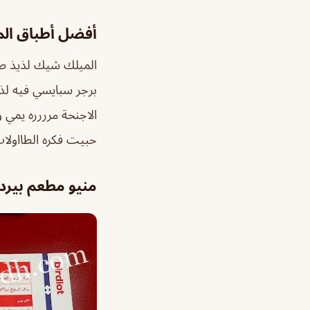
أفضل أطباق ال
الميلك شيك لذيذ طع
برجر سبايسي فيه لذ
الاجنحة مرررره يم
حبيت فكره الطااولات
منيو مطعم بيرد