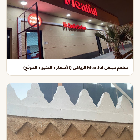
مطعم ميتفل Meatful الرياض (الأسعار+ المنيو+ الموقع)