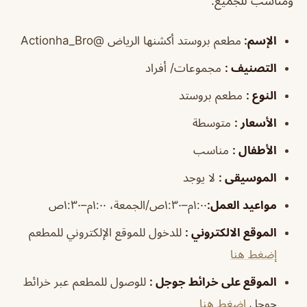
ومناسب للجميع.
الإسم
:
مطعم بروستد أكشنها الرياض
@Actionha_Bro
التصنيف
:
مجموعات/ أفراد
النوع
:
مطعم بروستد
الأسعار
:
متوسطة
الأطفال
:
مناسب
الموسيقى
:
لا يوجد
مواعيد
العمل
:
١:٠٠م–١:٣٠ص/الجمعة، ١:٠٠م–١:٣٠ص
الموقع الالكتروني
:
للدخول للموقع الإلكتروني للمطعم
إضغط هنا
الموقع على خرائط جوجل
:
للوصول للمطعم عبر خرائط
جوجل
اضغط هنا