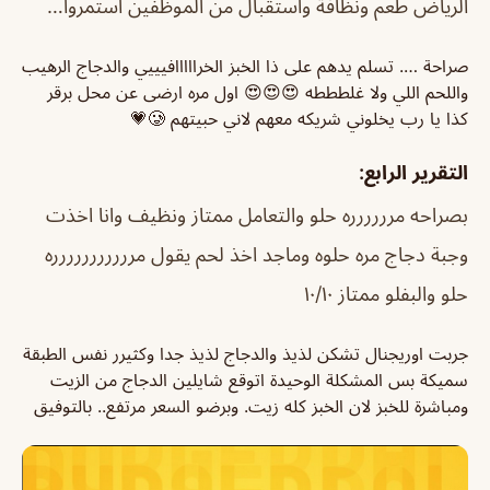
الرياض طعم ونظافة واستقبال من الموظفين استمروا…
صراحة …. تسلم يدهم على ذا الخبز الخرااااافيييي والدجاج الرهيب
واللحم اللي ولا غلطططه 😍😍😍 اول مره ارضى عن محل برقر
كذا يا رب يخلوني شريكه معهم لاني حبيتهم 🥲💗
التقرير الرابع:
بصراحه مرررررره حلو والتعامل ممتاز ونظيف وانا اخذت
وجبة دجاج مره حلوه وماجد اخذ لحم يقول مررررررررررره
حلو والبفلو ممتاز ١٠/١٠
جربت اوريجنال تشكن لذيذ والدجاج لذيذ جدا وكثيرر نفس الطبقة
سميكة بس المشكلة الوحيدة اتوقع شايلين الدجاج من الزيت
ومباشرة للخبز لان الخبز كله زيت. وبرضو السعر مرتفع.. بالتوفيق