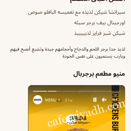
سيراتشا شيكن لذيذه مع تغميسه البافلو صوص
اورجينال بيف برجر سيئه
شيكن شيز فرايز لذيييييذ
لذيذ جدا برجر اللحم والدجاج وأحجامهم جيدة وتشبع أنصح فيهم
ويارب يستمرون على نفس الجودة
منيو مطعم برجربال