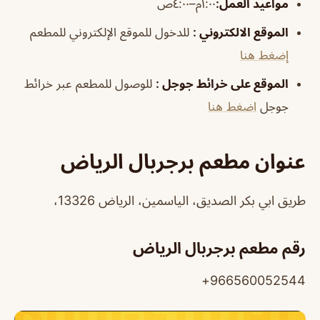
مواعيد
العمل
:
١:٠٠م–٤:٠٠ص
الموقع
الالكتروني
:
للدخول للموقع الإلكتروني للمطعم
إضغط هنا
الموقع على خرائط جوجل
:
للوصول للمطعم عبر خرائط
جوجل
اضغط هنا
عنوان مطعم برجربال الرياض
طريق ابي بكر الصديق، الياسمين، الرياض 13326،
رقم مطعم برجربال الرياض
966560052544+