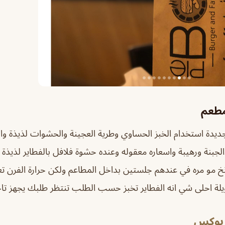
مطعم
يدة استخدام الخبز الحساوي وطرية العجينة والحشوات لذيذة وال
بة الجبنة ورهيبة واسعاره معقوله وعنده حشوة فلافل بالفطاير لذي
نخ مو مره في عندهم جلستين بداخل المطاعم ولكن حرارة الفرن 
لة احلى شي انه الفطاير تخبز حسب الطلب تنتظر طلبك يجهز تاخ
 بوكس