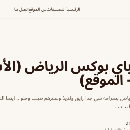
الرئيسية
التصنيفات
عن الموقع
اتصل بنا
اي بوكس الرياض (الأ
 الموقع)
اض بصراحه شي جدا رايق ولذيذ وسعرهم طيب وحلو .. ايضا الن
يب ،،،
a