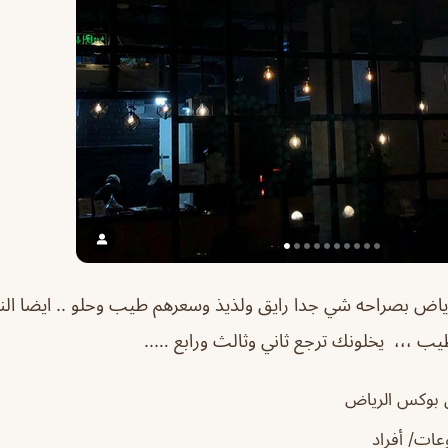
رياض
بصراحه شي جدا رايق ولذيذ وسعرهم طيب وحلو .. ايضا الن
ب ،،، يخلونك ترجع ثاني وثالث ورابع …..
 بوكس الرياض
ات/ أفراد