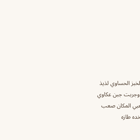
خبز الحساوي لذيذ
ذة وجربت جبن عكاوي
تعبي المكان صعب
ده طازه