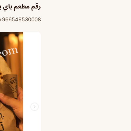
رقم مطعم باي 
966549530008+