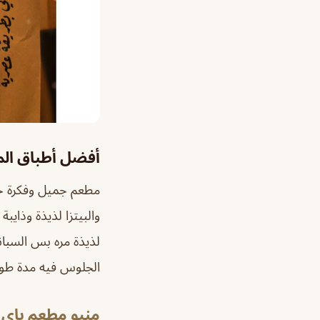
أفضل أطباق ال
مطعم جميل وفكرة جد
والبيتزا لذيذة وذاي
لذيذة مره بس السبا
الجلوس فيه مدة طوي
منيو مطعم باي