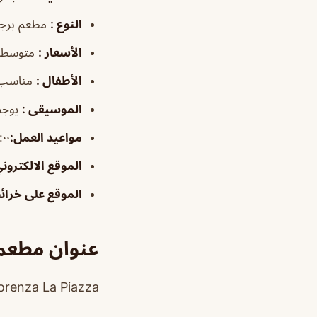
النوع
:
مطعم برجر
الأسعار
:
متوسطة
الأطفال
:
مناسب
الموسيقى
:
يوجد
مواعيد العمل
:
٤:٠٠م–٣٠
الموقع الالكترون
الموقع على خرا
عنوان مطعم 
Fiorenza La Piazza, شارع التخصصي، المحمدية، الرياض 