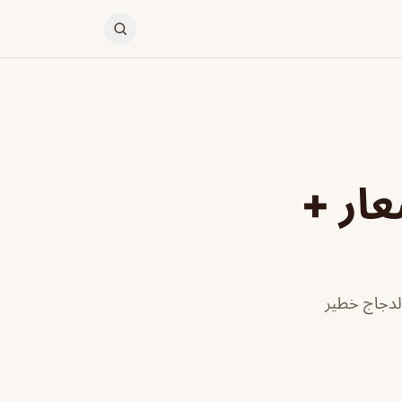
عار +
لدجاج خطير