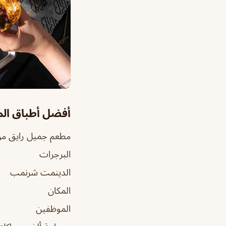
أفضل أطباق ال
مطعم جميل رايق من
البرجرات
الدينمت شرنمب
المكان
الموظفين