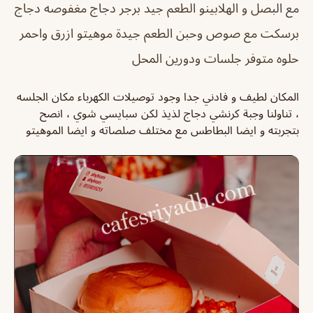
مع البصل و الهلابينو الطعم جيد برجر دجاج مغفوصه دجاج
برسكت مع صوص وحبن الطعم جيدة موهيتو ازرق واحمر
حلوه متوفر جلسات ودورين المحل
المكان لطيف و فادني جدا وجود توصيلات الكهرباء مكان الجلسه
، تناولنا وجبة كرنشي دجاج لذيذ لكن سبايسي شوي ، انصح
بتجربته و ايضا البطاطس مع مختلف صلصاته و ايضا الموهيتو