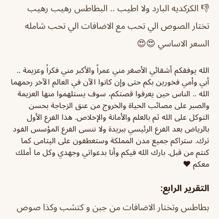
👎 الكركديه البارد ولا اطيب .. البطاطس رهيب رهيب
تختار الصوص الي تحب مع الاضافات الي تحب شامله
السعر الاساسي 😍😍
الله يوفقكم أشقائي الأصغر مني عمراً والأكبر مني فكراً وعزيمة ..
أبي وأمي فخورين بكم حتى وإن كانوا الآن في العالم الآخر رحمهما
الله .. الناس حين يعرفوا قصتكم، سوف يستلهموا منها العزيمة
والصبر على مصائب الحياة والخروج من عنق الزجاجة بحسن
التوكل على الله ثم بالعلم والأمانة والإخلاص. هذا الفرع الأول
بالرياض بعد الفرع الرئيسي ببريدة ولا ننسى الفرع المؤسس الفود
ترك. ستراكم جميع مدن المملكة وستعطفون على اليتامى كما
كنتم من قبل. بارك الله فيكم وأنا بدعواتي وجهدي وكل ما أملك
معكم ❤️
التقرير الرابع:
بطاطس وتختار الاضافات من جبن و كتشب وكذا صوص