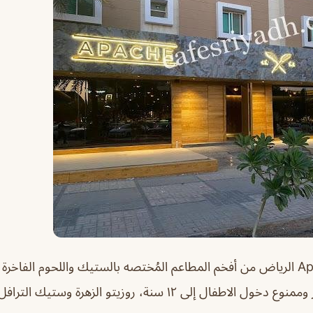
من أفخم المطاعم المُختصه بالستيك واللحوم الفاخرة 
ويواجه،يستلزم الحجز وممنوع دخول الاطفال إلى ١٢ سنة، روزيتو الزهرة