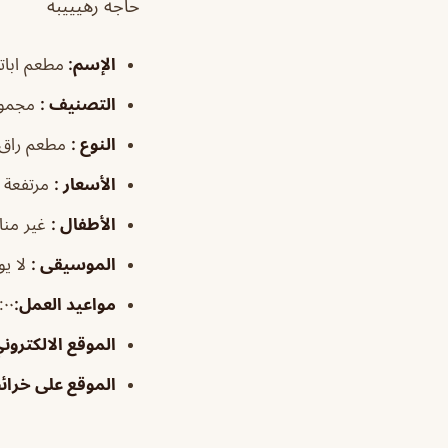
حاجه رهيييبه
الإسم
:
مطعم اباتشي pache
التصنيف
:
مجموع
النوع
:
مطعم راق
الأسعار
:
مرتفعة
الأطفال
:
غير من
الموسيقى
:
لا يو
مواعيد
العمل
:
٦:٠٠م–٠
الموقع الالكترون
الموقع على خرا