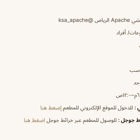
A الرياض
@ksa_apache
ات/ أفراد
اسب
جد
١٢:٠ص
ي
:
للدخول للموقع الإلكتروني للمطعم
إضغط هنا
ئط جوجل
:
للوصول للمطعم عبر خرائط جوجل
اضغط هنا