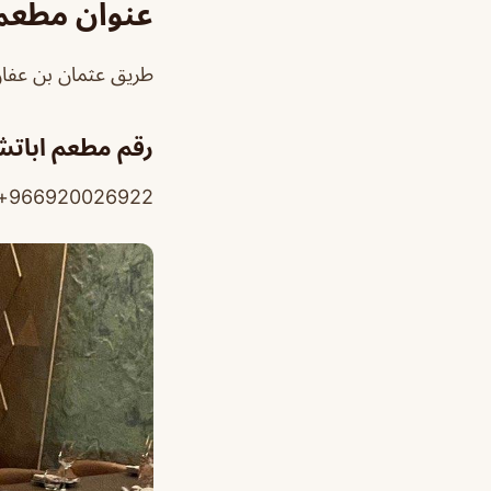
عنوان مطعم اباتشي 
طريق عثمان بن عفان، الملك
رقم مطعم اباتشي Apache ا
966920026922+