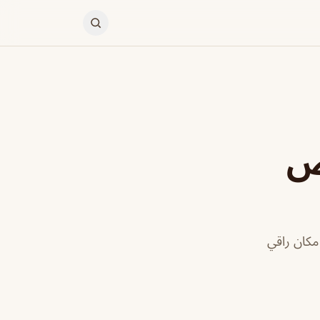
 الرياض
رة مكان راقي