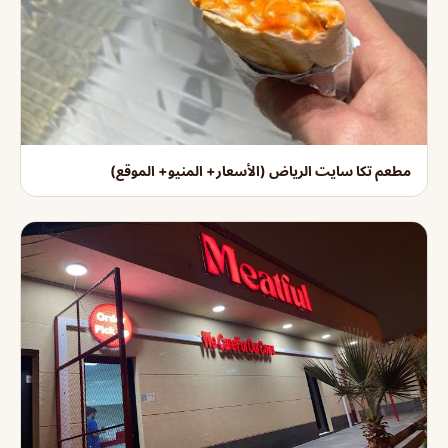
مطعم تكا سايت الرياض (الأسعار+ المنيو+ الموقع)