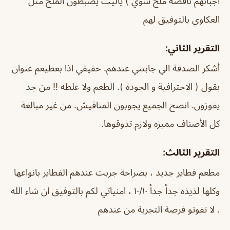
اجبانهم ناقصه ملح شوي ) ياليت يضبطون الملح مثل
العكاوي بالتوفيق لهم
التقرير الثاني:
أشكر الصدفة الي جابتني عندهم. حقيقي اذا بعطيعم عنوان
بقول ( الاحترافية و الجودة ). الطعم ولا غلطه !! من جد
يفوزون. انصح الجميع يجوبون المناقيش. من غير مبالغة
كل الأصناف مميزه ولازم تذوقوها.
التقرير الثالث:
مطعم فطاير جديد ، بصراحة جربت عندهم الفطاير بانواعها
وكلها لذيذه جداً جداً ١٠/١٠ ، امنياتي لكم بالتوفيق ان شاء الله
. لا تفوتو فرصة التجربة من عندهم