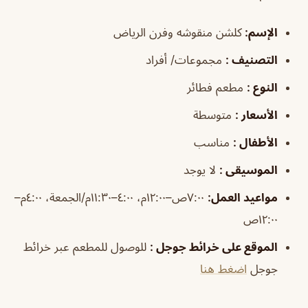
الإسم
:
كلشن منقوشه وفرن الرياض
التصنيف
:
مجموعات/ أفراد
النوع
:
مطعم فطائر
الأسعار
:
متوسطة
الأطفال
:
مناسب
الموسيقى
:
لا يوجد
مواعيد العمل
:
٧:٠٠ص–١٢:٠٠م، ٤:٠٠–١١:٣٠م/الجمعة، ٤:٠٠م–
١٢:٠٠ص
الموقع على خرائط جوجل
:
للوصول للمطعم عبر خرائط
جوجل
اضغط هنا