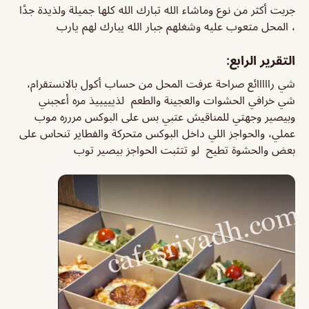
جربت أكثر من نوع وماشاء الله تبارك الله كلها جميلة ولذيدة جدًا
، المحل متعوب عليه وشغلهم جبار الله يبارك لهم يارب
التقرير الرابع:
شي رااااائع صراحة عرفت المحل من حساب أكول بالانستقرام،
شي خرافي الحشوات والعجينة والطعم لذيييييذ مره أعجبني
وبيصير وجهتي للمناقيش عتبي بس على البوكس مررره موب
عملي، والحواجز اللي داخل البوكس متحركة والفطاير تنحاس على
بعض والحشوة تطيح لو تتثبت الحواجز بيصير توب