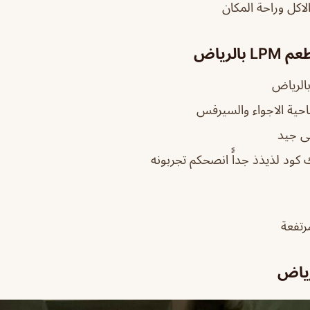
لاكل وراحة المكان
الرياض
الرياض
حية الاجواء والسيرفس
ى جيد
ك كود لذيذذ جداًً انصحكم تجربونه
رتفعة