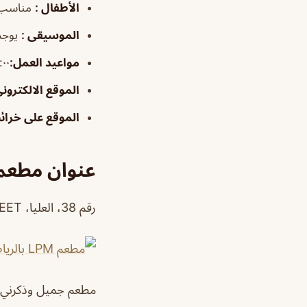
الأطفال
:
مناسب
الموسيقى
:
يوجد
مواعيد العمل
:
٦:٠٠–٣٠
الموقع الالكترون
الموقع على خرا
عنوان مطعم LPM بالري
رقم 38، العليا، KING FAHD ROAD STREET, الرياض المملكة العربية السعودية
مطعم جميل وذكرني بال