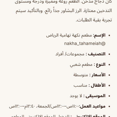
كان دجاج مدخن. الطعم روعه ومميزه ودرجة ومستوى
التدخين ممتازة. الرز البشاور جداً رائع. وبالتأكيد سيتم
تجربة بقية الطلبات.
الإسم
:
مطعم نكهة تهامية الرياض
@nakha_tahameiah
التصنيف
:
مجموعات/ أفراد
النوع
:
مطعم شعبي
الأسعار
:
متوسطة
الأطفال
:
مناسب
الموسيقى
:
لا يوجد
مواعيد العمل
:
١١:٠٠ص–١٢:٠٠ص/الجمعة، ١٢:٤٠م–١٢:٠٠ص
الموقع الالكتروني
:
للدخول للموقع الإلكتروني للمطعم