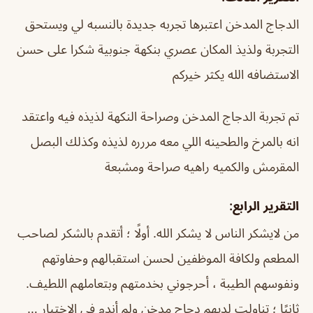
الدجاج المدخن اعتبرها تجربه جديدة بالنسبه لي ويستحق
التجربة ولذيذ المكان عصري بنكهة جنوبية شكرا على حسن
الاستضافه الله يكثر خيركم
تم تجربة الدجاج المدخن وصراحة النكهة لذيذه فيه واعتقد
انه بالمرخ والطحينه اللي معه مررره لذيذه وكذلك البصل
المقرمش والكميه راهيه صراحة ومشبعة
التقرير الرابع:
من لايشكر الناس لا يشكر الله. أولًا ؛ أتقدم بالشكر لصاحب
المطعم ولكافة الموظفين لحسن استقبالهم وحفاوتهم
ونفوسهم الطيبة ، أحرجوني بخدمتهم وبتعاملهم اللطيف.
ثانيًا ؛ تناولت لديهم دجاج مدخن ولم أندم في الاختيار …