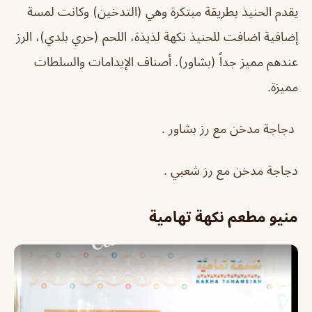
يقدم الحنيذ بطريقة مبتكرة وهي (التدخين) وكانت لمسة
إضافية اضافت للحنيذ نكهة لذيذة، اللحم (حري بلدي)، الرز
عندهم مميز جداً (بشاور). أصناف الإيدامات والسلطات
مميزة.
دجاجة مدخن مع رز بشاور .
دجاجة مدخن مع رز شعبي .
منيو مطعم نكهة تهامية