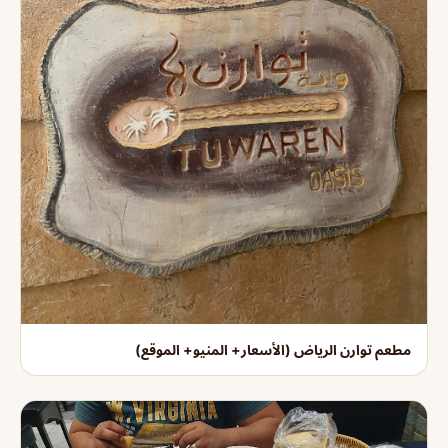
مطعم توارن الرياض (الأسعار+ المنيو+ الموقع)