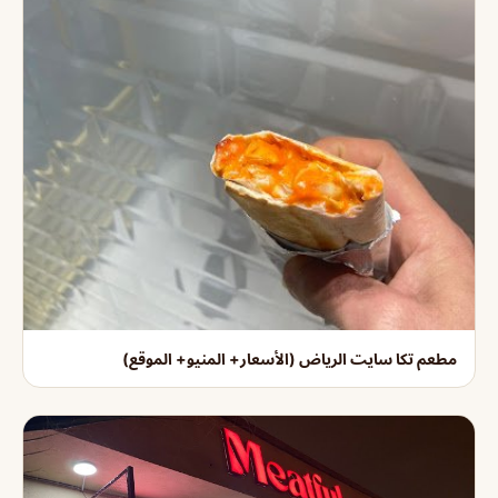
مطعم تكا سايت الرياض (الأسعار+ المنيو+ الموقع)