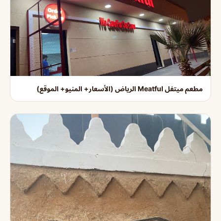
مطعم ميتفل Meatful الرياض (الأسعار+ المنيو+ الموقع)