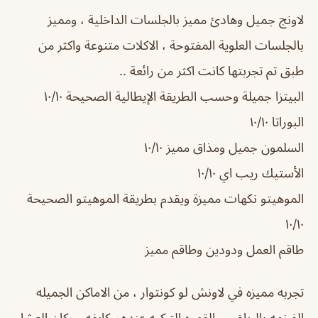
لاونج جميل وهادئ مميز بالجلسات الداخلية ، ومميز
بالجلسات العلوية المفتوحة ، الاكلات متنوعة واكثر من
طبق تم تجربتها كانت اكثر من رائعة ..
البيتزا جميلة وحسب الطريقة الإيطالية الصحيحة ١٠/١٠
البوراتا ١٠/١٠
السلمون جميل ومذاق مميز ١٠/١٠
الأستيك ريب اي ١٠/١٠
الموهيتو نكهات مميزة ويقدم بطريقة الموهيتو الصحيحة
١٠/١٠
طاقم العمل ودودين وطاقم مميز
تجربه مميزه في لاونش لو كونتوار ، من الاماكن الجميله
الفخمه بالرياض ، القهوه التركيه عندهم كايفه ، وكان العشا