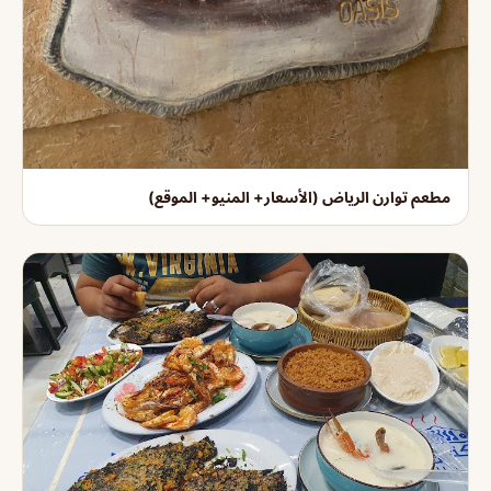
مطعم توارن الرياض (الأسعار+ المنيو+ الموقع)