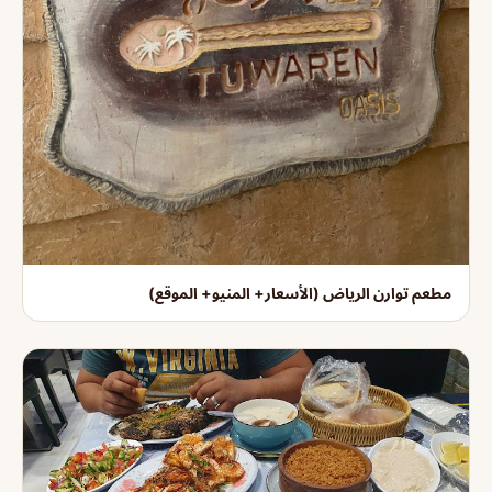
مطعم توارن الرياض (الأسعار+ المنيو+ الموقع)