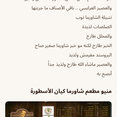
والعصير العرايسي .. باقي الأصناف ما جربتها
تتبيلة الشاورما توب
الصلصات لذيذة
والمخلل طازج
الخبز طازج لكنه مو خبز شاورما صغير صاج
البروستد مقرمش ولذيذ
والعصير ماشاء الله طازج ولذيذ جداً
أنصح به
منيو مطعم شاورما كيان الأسطورة