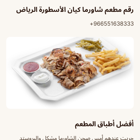
رقم مطعم شاورما كيان الأسطورة الرياض
966551638333+
أفضل أطباق المطعم
جربت عندهم أمس صحن الشاورما مشكل والبروستد