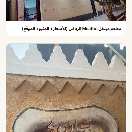
مطعم ميتفل Meatful الرياض (الأسعار+ المنيو+ الموقع)