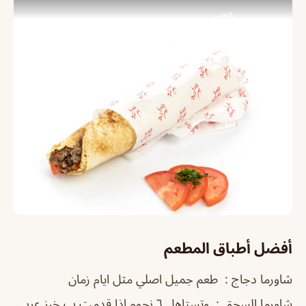
أفضل أطباق المطعم
شاورما دجاج : طعم جميل اصلي مثل ايام زمان
شاورما السجق : وتستاهل ٦ نجوم اذا قدمت ب خبز عربي