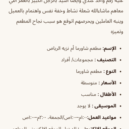
عليه رقم واحد عندي وايضا اشيد بالرجل الكبير بالعمر اللي
معاهم ماشاءالله شعلة نشاط وخفة نفس واهتمام بالعميل
وينبه العاملين ويحرصهم اتوقع هو سبب نجاح المطعم
وتميزه
الإسم
:
مطعم شاورما أم نزيه الرياض
التصنيف
:
مجموعات/ أفراد
النوع
:
مطعم شاورما
الأسعار
:
متوسطة
الأطفال
:
مناسب
الموسيقى
:
لا يوجد
مواعيد العمل
:
١:٠٠م–١:٠٠ص/الجمعة، ٢:٠٠م–١:٠٠ص
الموقع الالكتروني
:
للدخول للموقع الإلكتروني للمطعم