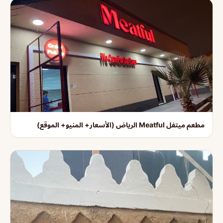
مطعم ميتفل Meatful الرياض (الأسعار+ المنيو+ الموقع)