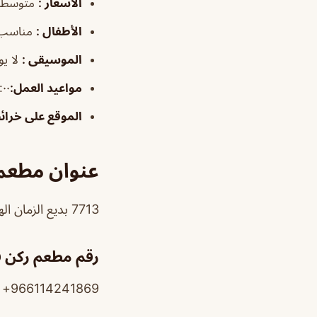
الأسعار
:
متوسطة
الأطفال
:
مناسب
الموسيقى
:
لا يو
مواعيد العمل
:
٤:٠٠م–٠
الموقع على خرا
عنوان مطعم 
7713 بديع الزمان الهمذاني، الزهرة، الرياض
رقم مطعم ركن ف
966114241869+