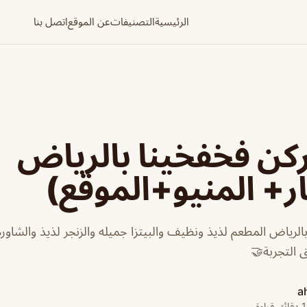
الرئيسية
التصنيفات
عن الموقع
اتصل بنا
كن فخفخينا بالرياض
ر+ المنيو+الموقع)
لرياض المطعم لذيذ ونظيف والبيتزا جميله والزنجر لذيذ والشاورم
التجربة🤝
a