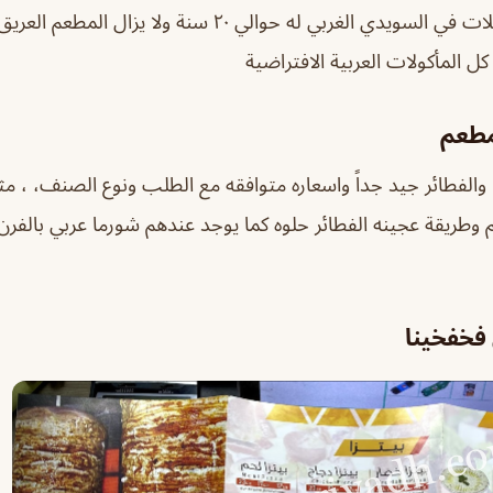
مطعم من اقدم المحلات في السويدي الغربي له حوالي ٢٠ سنة ولا 
ل المأكولات العربية الافتراضية
مطعم
الفطائر جيد جداً واسعاره متوافقه مع الطلب ونوع الصنف، ، مثلا 
 وطريقة عجينه الفطائر حلوه كما يوجد عندهم شورما عربي بالفرن
فخفخينا