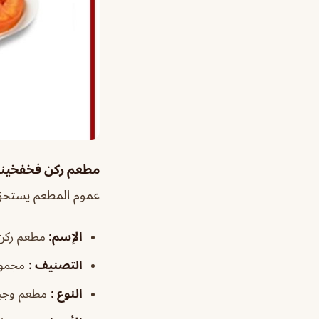
مطعم ركن فخفخينا
عموم المطعم يستحق 
الإسم
:
مطعم ركن 
التصنيف
:
مجموع
النوع
:
مطعم وجب