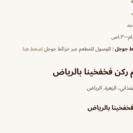
جد
١:٣ص
ئط جوجل
:
للوصول للمطعم عبر خرائط جوجل
اضغط هنا
ركن فخفخينا بالرياض
خفخينا بالرياض