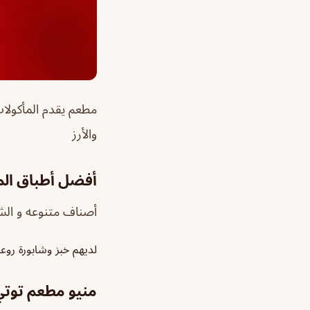
مطعم يقدم المأكولات
والأرز
أفضل أطباق ال
أصناف متنوعه و الشا
لديهم خبز وشابورة رو
منيو مطعم توتي