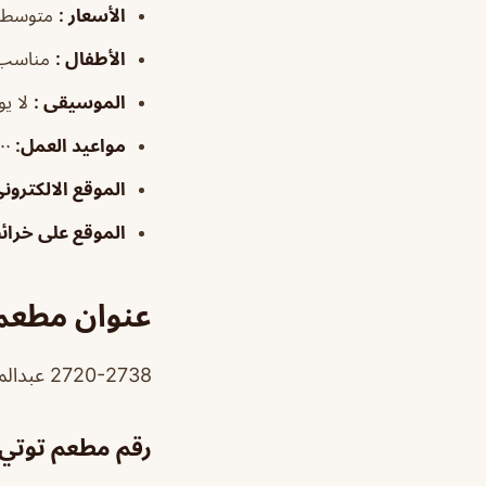
الأسعار
:
متوسطة
الأطفال
:
مناسب
الموسيقى
:
لا يو
مواعيد العمل
:
٥:٠٠ص
الموقع الالكترون
الموقع على خرا
عنوان مطعم 
2720-2738 عبدالملك بن مروان،، العليا، الرياض 11543، المملكة العربية السعودية
رقم مطعم توتي 