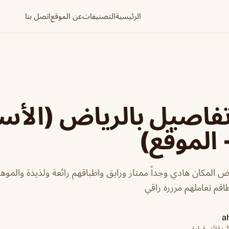
الرئيسية
التصنيفات
عن الموقع
اتصل بنا
فاصيل بالرياض (الأس
 الموقع)
 المكان هادي وجداً ممتاز ورايق واطباقهم رائعة ولذيذة والموه
اقم تعاملهم مررره راقي
a