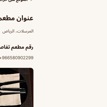
عنوان مطعم
المرسلات، الرياض
رقم مطعم تفاص
966580902299+