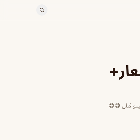
عار+
يتو فنان 😋😍