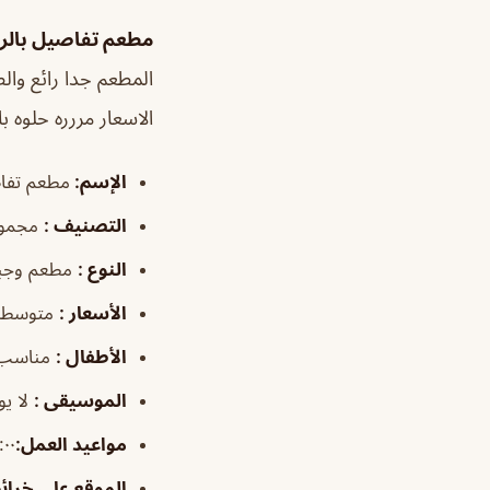
مطعم تفاصيل بال
المطعم جدا رائع والط
الاسعار مررره حلوه ب
الإسم
:
مطعم تفا
التصنيف
:
مجموع
النوع
:
مطعم وجب
الأسعار
:
متوسطة
الأطفال
:
مناسب
الموسيقى
:
لا
ي
و
مواعيد العمل
:
٣:٠٠م–٠
الموقع على خرا