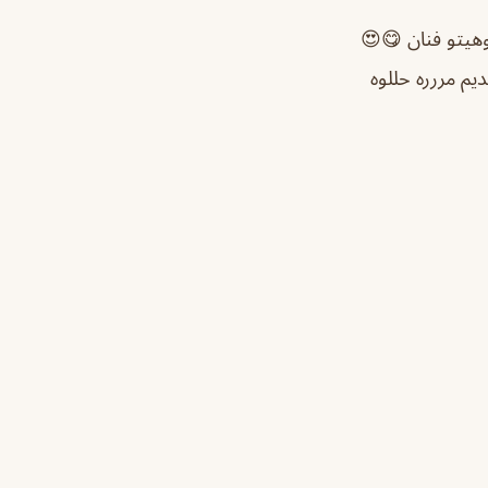
وهيتو فنان 😋😍
يم مررره حللوه