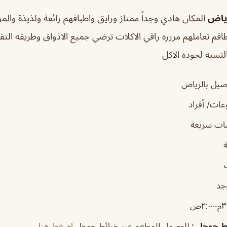
رياض
المكان هادي وجداً ممتاز ورايق واطباقهم رائعة ولذيذة والم
اقم تعاملهم مررره راقي الاكلات ترضي جميع الاذواق وطريقه التقد
النسبه لجوده الاكل
صيل بالرياض
ات/ أفراد
ات سريعة
جد
٢:٠ص
ئط جوجل
:
للوصول للمطعم عبر خرائط جوجل
اضغط هنا