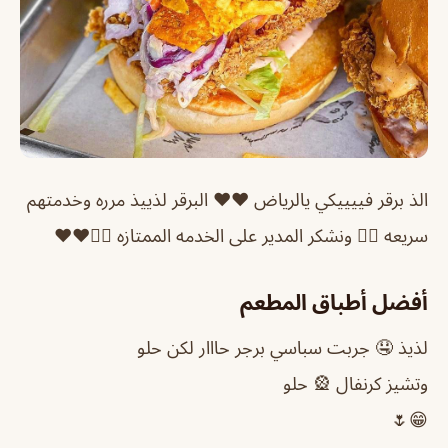
الذ برقر فييييكي يالرياض ♥️♥️ البرقر لذييذ مرره وخدمتهم
سريعه 👍🏼 ونشكر المدير على الخدمه الممتازه 👍🏼♥️♥️
أفضل أطباق المطعم
لذيذ 🤤 جربت سباسي برجر حااار لكن حلو
وتشيز كرنفال 🎡 حلو
😁🌷