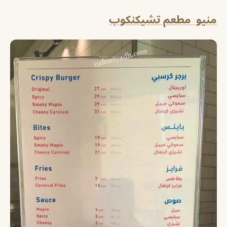
منيو مطعم تشيكنكوب