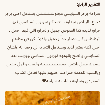
التقرير الرابع:
صراحه برجر السبايسي مجنونننننننننننن يستاهل احلى برجر
دجاج بالرياض بجداره ، انصحكم تجربون السبايسي فيها
حراره لذيذه كذا الصوص جميل والحراره اللي فيها اجمل ،
البطاطس كان ممتاز جداً وجميل ولذيذ لكن في مطاعم
احلى لكنه يعتبر لذيذ ويستاهل التجربه لي رجعه له علشان
السبايسي وانصح بقوههه تجربون السباسي وجربت بعد
سموك ميبل بايتس جميييييييييييله واتعب واقول جميل
وبالنسبه للخدمه صراحتنا اهنيهم عليها تعامل الشاب
السعودي وتجاوبه يشاد به صراحه♥️.