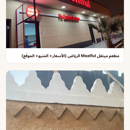
مطعم ميتفل Meatful الرياض (الأسعار+ المنيو+ الموقع)