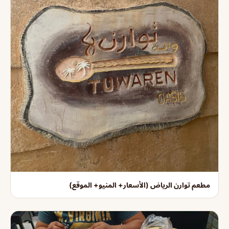
مطعم توارن الرياض (الأسعار+ المنيو+ الموقع)