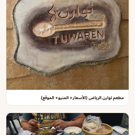
مطعم توارن الرياض (الأسعار+ المنيو+ الموقع)