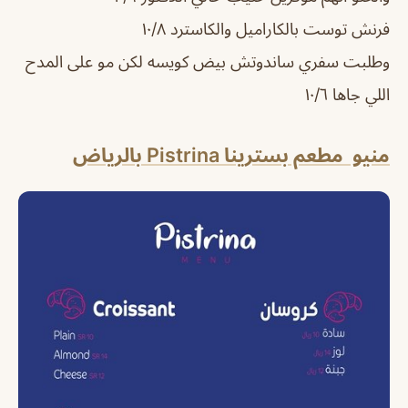
فرنش توست بالكاراميل والكاسترد ١٠/٨
وطلبت سفري ساندوتش بيض كويسه لكن مو على المدح
اللي جاها ١٠/٦
منيو مطعم بسترينا Pistrina بالرياض