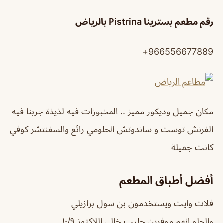
رقم مطعم بسترينا Pistrina بالرياض
966556677889+
مكان جميل وديكور مميز .. المخبوزات فيه لذيذة جربنا فيه
الفرنش توست و ساندوتش الحلومي رائع والسغنتشر كوفي
كانت جميلة
أفضل أطباق المطعم
فلات وايت ويستخدمون بن سول برازيلي
والحلو انهم موفرين حليب خالي اللاكتوز ١٠/٩