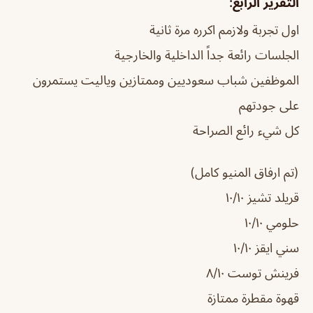
التقرير الرابع:
اول تجربة ولازمم اكرره مرة ثانية
الجلسات رائعة جداً الداخلية والخارجية
الموظفين شباب سعوديين وممتازين وياليت يستمرون
على جودتهم
كل شيء رائع الصراحة
(تم ارفاق المنيو كامل)
قريلد تشيز ١٠/١٠
حلومي ١٠/١٠
سني ايقز ١٠/١٠
فرينش توست ٨/١٠
قهوة مقطرة ممتازة