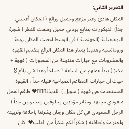
التقرير الثاني:
المكان هادئ وغير مزعج وجميل ورائع ( المكان أعجبني
جداً) الديكورات بطابع يوناني جميل وملفت للنظر ( شجرة
البوغنفيلية (الجهنمية ) في الوسط اعطت المكان روعة
ورومانسية وهدوء) يمتاز هذا المكان الرائع بتقديم القهوة
والمشروبات مع خيارات متنوعة من المخبوزات ( قهوة +
مخبز ) يبدأ عملهم من الساعة ٦ صباحاً وهذا شي رائع 🎖
حيث أن خيارات المطاعم الصباحية قليلة جداً ، القهوة
المستخدمة هي قهوة ( سويل ) اللذيذة👌🏻💯❤️ طاقم العمل
سعودي مجتهد ومثابر مؤدبين وخلوقين ومحترمين جداً (
الرجل السعودي في كل مكان وزمان يشرفنا بأخلاقة وتربيته
واحترامة ولطافته ) شكراً لكم شكراً من القلب❤️ كان