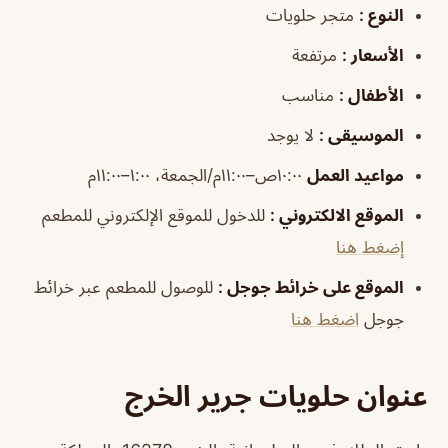
النوع
:
متجر حلويات
الأسعار
:
مرتفعة
الأطفال
:
مناسب
الموسيقى
:
لا يوجد
مواعيد العمل
١٠:٠٠ص–١١:٠٠م/الجمعة، ١:٠٠–١١:٠٠م
الموقع الالكتروني
:
للدخول للموقع الإلكتروني للمطعم
إضغط هنا
الموقع على خرائط جوجل
:
للوصول للمطعم عبر خرائط
جوجل
اضغط هنا
عنوان حلويات جرير الخرج