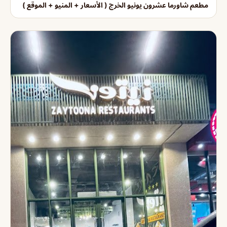
مطعم شاورما عشرون يونيو الخرج ( الأسعار + المنيو + الموقع )