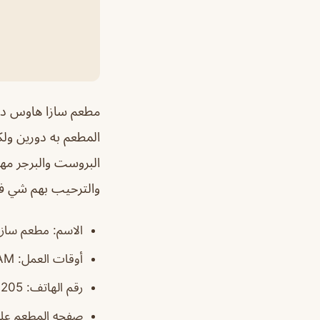
مطعم سازا هاوس ديك
المطعم به دورين ولكن
البروست والبرجر مهت
والترحيب بهم شي في
الاسم
: مطعم سازا هاوس/urant
أوقات العمل
: 3PM–1:30AM
رقم الهاتف
: ‏‪‏‪‏‪‏‪‏‪‏‪+966 50 073 4205‬‏
صفحه المطعم على