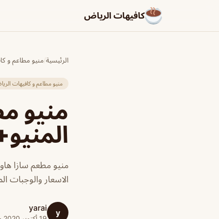
كافيهات الرياض
الرئيسية
/
منيو مطاعم و كا
منيو مطاعم و كافيهات الري
منيو م
المنيو+
منيو مطعم سازا هاو
الاسعار والوجبات الم
yarai
y
19 أكتوبر 2020 · 1 دقائق قراءة