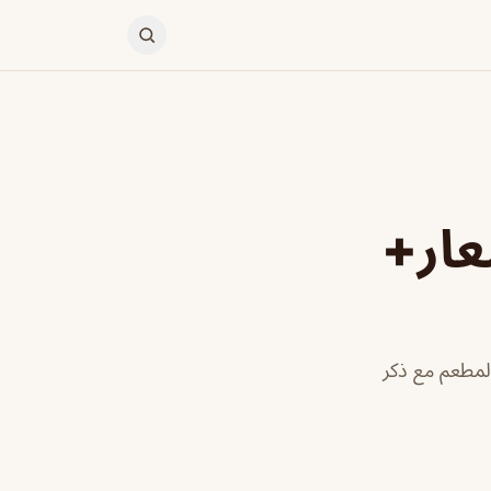
عار+
لمطعم مع ذكر