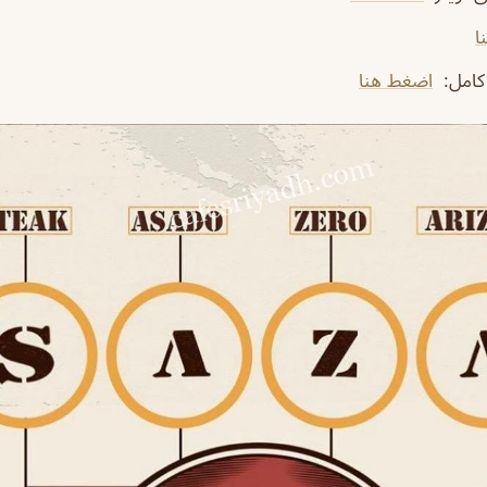
ا
كامل
:
اضغط هنا