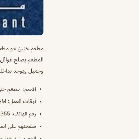
مطعم خنين هو مطعم 
المطعم يصلح عوائل وأ
وجميل ويوجد بداخله
الاسم
: مطعم خنين/  Restaurant
أوقات العمل
: 7:30AM–12AM
رقم الهاتف
: ‏‪‏‪‏‪‏‪‏‪‏‪‏‪‏‪‏‪+966 9200 13355‬‏
صفحتهم على انست
المصدر
:
اضغط هن