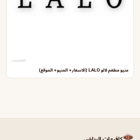
منيو مطعم لالو LALO (الاسعار+ المنيو+ الموقع)
كافيهات الرياض