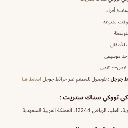
ات/ أفراد
لات متنوعة
توسطة
للأطفال
وجد موسيقى
ئط جوجل
:
للوصول للمطعم عبر خرائط جوجل
اضغط هنا
كي تووكي سناك ستريت :
ض 12244، المملكة العربية السعودية