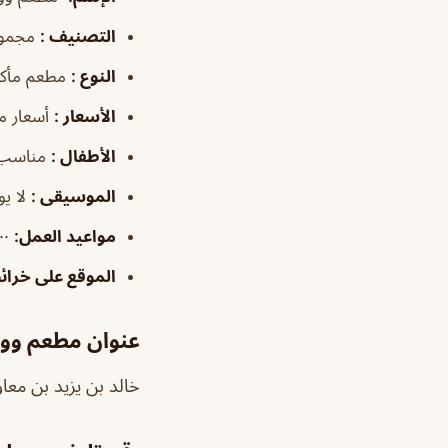
التصنيف
:
مجموع
النوع
:
مطعم مأكو
الأسعار
:
أسعار م
الأطفال
:
مناسب 
الموسيقى
:
لا ي
مواعيد العمل
:
٧:٠٠ص–١٢:٠٠ص
الموقع على خرا
عنوان مطعم وو
خالد بن يزيد بن معاوية، العليا، الريا