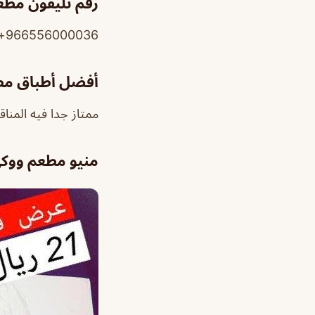
رقم تليفون مط
966556000036+
أفضل أطباق مط
ممتاز جدا فيه المناق
منيو مطعم ووك