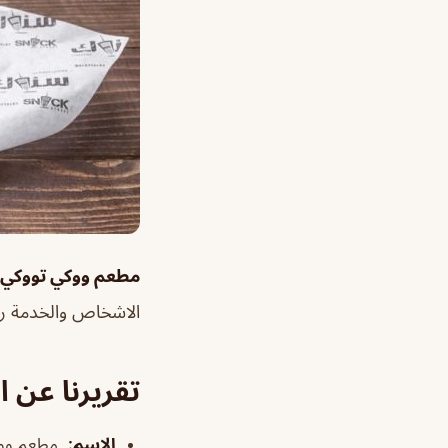
مطعم ووكي تووكي
الاشخاص والخدمة رائ
تقريرنا عن 
الإسم
:
مطعم ووك