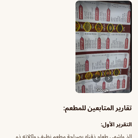
تقارير المتابعين للمطعم:
التقرير الأول:
الذ واشهى طعام ذقناه بصراحة مطعم نظيف واكلاته ذو