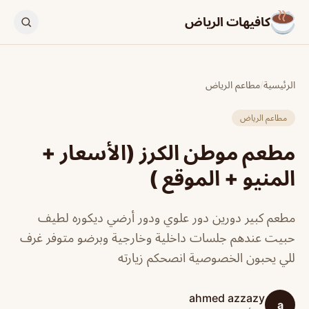
كافيهات الرياض
الرئيسية
/
مطاعم الرياض
مطاعم الرياض
مطعم موطن الكرز (الأسعار +
المنيو + الموقع )
مطعم كبير دورين دور علوي ودور أرضي ديكوره لطيف
حبيت عندهم جلسات داخلية وخارجية وبرضو متوفر غرف
للي يحبون الخصوصية انصحكم زيارته
ahmed azzazy
a