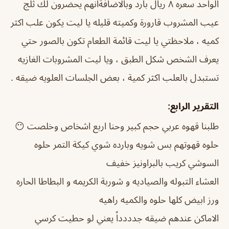
الواحد سعره ٨ ريال بارد وبالاضافةانهم يحضرون لك ثلج
عيب المشروب قارورة وكميته قليله يا ليت يكون علب اكثر
كميه ، ملاحظتي يا ليت قائمة الطعام تكون بالصور حتي
يعرف الشخص شكل الطبق ، ويا ليت المشروبات الغازيه
تستبدل بالعلب اكثر كمية ، بعض الجلسات العلويه ضيقه .
التقرير الرابع:
طلبنا قهوه عربي حجم كبير وحنا اربع اشخاص وخلصت 😶
حلوه قهوتهم بس شويه وبارده شوي كيكة التمر حلوه
السوشي كريب بالبراونيز خفيف
العشاء التبوله والصياديه و شوربة الكريمه و البطاطا الحاره
ورز ابيض كلها حلوه والكميه راهيه
الاماكن عندهم ضيقه جدددداً يعني لو حطيت كرسي