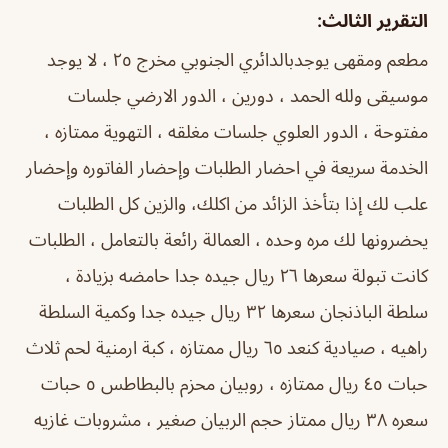
التقرير الثالث:
مطعم ومقهى يوجدبالدائري الجنوبي مخرج ٢٥ ، لا يوجد
موسيقى ولله الحمد ، دورين ، الدور الارضي جلسات
مفتوحة ، الدور العلوي جلسات مغلقه ، التهوية ممتازه ،
الخدمة سريعة في احضار الطلبات وإحضار الفاتوره وإحضار
علب لك إذا بتأخذ الزائد من اكلك، والزين كل الطلبات
يحضرونها لك مره وحده ، العمالة رائعة بالتعامل ، الطلبات
كانت تبولة سعرها ٢٦ ريال جيده جدا حامضه بزيادة ،
سلطة الباذنجان سعرها ٣٢ ريال جيده جدا وكمية السلطة
راهيه ، صيادية كنعد ٦٥ ريال ممتازه ، كبة ارمنية لحم ثلاث
حبات ٤٥ ريال ممتازه ، روبيان محزم بالبطاطس ٥ حبات
سعره ٣٨ ريال ممتاز حجم الربيان صغير ، مشروبات غازيه