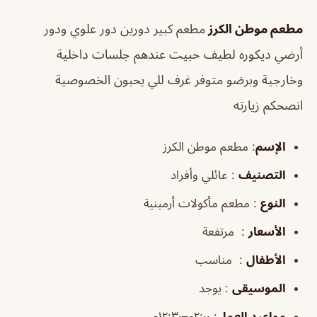
مطعم موطن الكرز
مطعم كبير دورين دور علوي ودور
أرضي ديكوره لطيف حبيت عندهم جلسات داخلية
وخارجية وبرضو متوفر غرف للي يحبون الخصوصية
انصحكم زيارته
الإسم
: مطعم موطن الكرز
التصنيف
: عائلي وأفراد
النوع
: مطعم مأكولات أرمينية
الأسعار
: مرتفعة
الأطفال
: مناسب
الموسيقى
: يوجد
مواعيد العمل
: ٢:٠٠م–١٢:٣٠ص