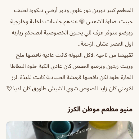
المطعم كبير دورين دور علوي ودور أرضي ديكوره لطيف
حبيت اضاءة الشمس 🌞 عندهم جلسات داخلية وخارجية
وبرضو متوفر غرف للي يحبون الخصوصية انصحكم زيارته
اول العصر عشان الزحمة..
تقييمنا من ناحية الاكل التبولة كانت عادية ناقصها ملح
وزيت زيتون وبرضو الحمص كان عادي الكبة حلوه البطاطا
الحارة حلوه لكن ناقصها قرمشة الصيادية كانت لذيذة الرز
الارمني كان زايد الصوص شوي الشيش طاووق كان لذيذ💘
منيو مطعم موطن الكرز