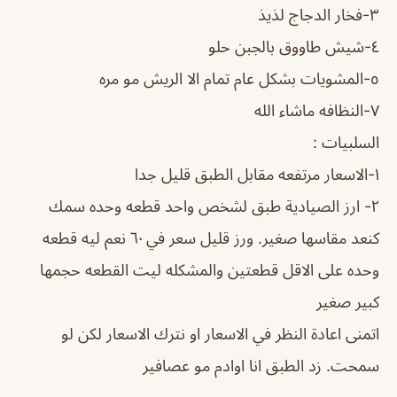
٣-فخار الدجاج لذيذ
٤-شيش طاووق بالجبن حلو
٥-المشويات بشكل عام تمام الا الريش مو مره
٧-النظافه ماشاء الله
السلبيات :
١-الاسعار مرتفعه مقابل الطبق قليل جدا
٢- ارز الصيادية طبق لشخص واحد قطعه وحده سمك
كنعد مقاسها صغير. ورز قليل سعر في ٦٠ نعم ليه قطعه
وحده على الاقل قطعتين والمشكله ليت القطعه حجمها
كبير صغير
اتمنى اعادة النظر في الاسعار او نترك الاسعار لكن لو
سمحت. زد الطبق انا اوادم مو عصافير