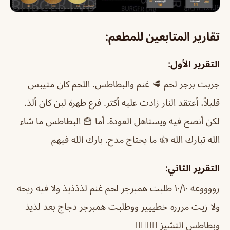
تقارير المتابعين للمطعم:
التقرير الأول:
جربت برجر لحم 🥩 غنم والبطاطس. اللحم كان متيبس
قليلاً، أعتقد النار زادت عليه أكثر. فرع ظهرة لبن كان ألذ.
لكن أنصح فيه ويستاهل العودة. أما 🍟 البطاطس ما شاء
الله تبارك الله 👍 ما يحتاج مدح. بارك الله فيهم
التقرير الثاني:
رووووعه ١٠/١٠ طلبت همبرجر لحم غنم لذذذيذ ولا فيه ريحه
ولا زيت مررره خطييير ووطلبت همبرجر دجاج بعد لذيذ
وبطاطس التشيز 👍🏻👍🏻