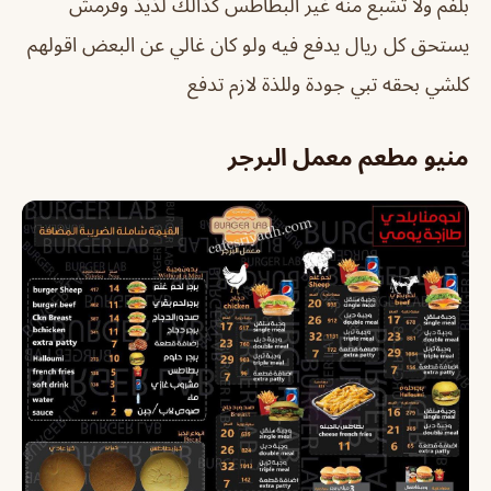
بلفم ولا تشبع منه غير البطاطس كذالك لذيذ وقرمش
يستحق كل ريال يدفع فيه ولو كان غالي عن البعض اقولهم
كلشي بحقه تبي جودة وللذة لازم تدفع
منيو مطعم معمل البرجر