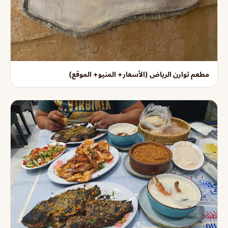
مطعم توارن الرياض (الأسعار+ المنيو+ الموقع)