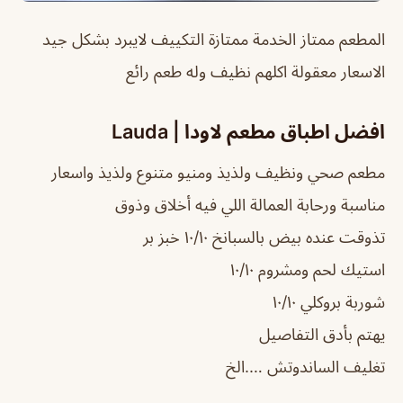
المطعم ممتاز الخدمة ممتازة التكييف لايبرد بشكل جيد
الاسعار معقولة اكلهم نظيف وله طعم رائع
افضل اطباق مطعم لاودا | Lauda
مطعم صحي ونظيف ولذيذ ومنيو متنوع ولذيذ واسعار
مناسبة ورحابة العمالة اللي فيه أخلاق وذوق
تذوقت عنده بيض بالسبانخ ١٠/١٠ خبز بر
استيك لحم ومشروم ١٠/١٠
شوربة بروكلي ١٠/١٠
يهتم بأدق التفاصيل
تغليف الساندوتش ….الخ