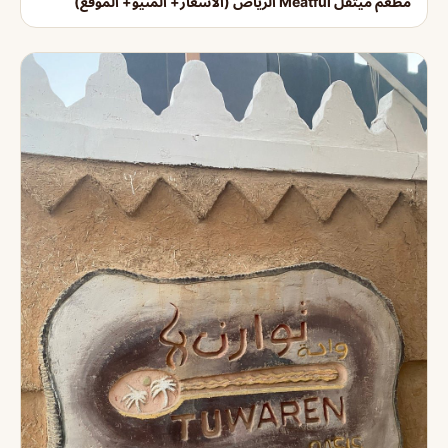
مطعم ميتفل Meatful الرياض (الأسعار+ المنيو+ الموقع)