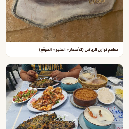
مطعم توارن الرياض (الأسعار+ المنيو+ الموقع)