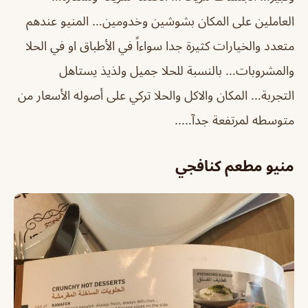
العاملين على المكان بشوشين وخدومين… المنيو عندهم
متعدد والخيارات كثيرة جدا سواءاً في الأطباق او في الحلا
والمشروبات… بالنسبة للحلا جميل ولذيذ يستاهل
التجربة… المكان والاكل والحلا تركي على أصوله الأسعار من
متوسطه لمرتفعة جدآ…..
منيو مطعم كنافجي