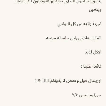
تنسق يصلحون لكً اي حفلة تهنئة ويغنون لك العمال
ويدقون
تجربة رائعه من كل النواحي
المكان هادي ورايق جلساته مريحه
الاكل لذيذ
قائمة طلبنا :
اورينتال فول وحمص لا يفوتكم👌🏼😩 ١٠/١٠
جوزليم الجبن ٧/١٠