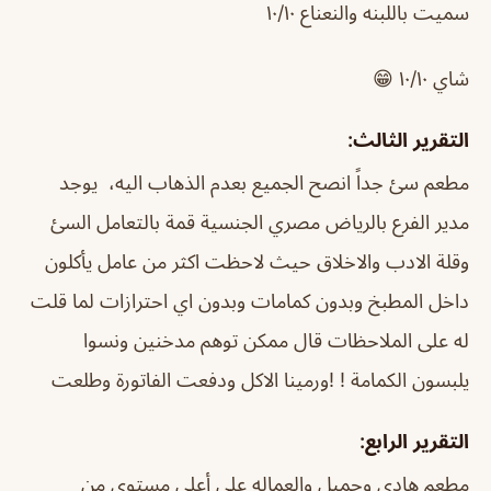
سميت باللبنه والنعناع ١٠/١٠
شاي ١٠/١٠ 😁
التقرير الثالث:
مطعم سئ جداً انصح الجميع بعدم الذهاب اليه، يوجد
مدير الفرع بالرياض مصري الجنسية قمة بالتعامل السئ
وقلة الادب والاخلاق حيث لاحظت اكثر من عامل يأكلون
داخل المطبخ وبدون كمامات وبدون اي احترازات لما قلت
له على الملاحظات قال ممكن توهم مدخنين ونسوا
يلبسون الكمامة ! !ورمينا الاكل ودفعت الفاتورة وطلعت
التقرير الرابع:
مطعم هادي وجميل والعماله على أعلى مستوى من