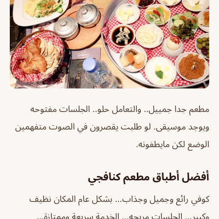
مطعم جدا جمييل.. والتعامل حلو.. الجلسات مفتوحه
ويوجد موسيقى. لو طلبت يقصرون في الصوت متفهمين
الوضع لكن مايطفونه.
أفضل أطباق مطعم كنافجي
كوفي رائع وجميل وجذاب… بشكل عام المكان نظيف
وكبير… الجلسات مريحه… الخدمة سريعة وممتازة…