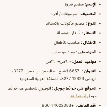
الإسم
:
مطعم فيروز
التصنيف
:
مجموعات/ أفراد
النوع
:
مطعم مأكولات باكستانية
الأسعار
:
أسعار متوسطة
الأطفال
:
مناسب للأطفال
الموسيقى
:
يوجد موسيقى
مواعيد العمل
:
٦:٠٠ص–١٢:٠٠ص
العنوان
:
6657 الشيخ عبدالرحمن بن حسن، 3277،
الرياض 12626 3277، المملكة العربية السعودية
الموقع على خرائط جوجل
:
للوصول للمطعم عبر خرائط
جوجل
اضغط هنا
رقم الهاتف
:
+966114022083