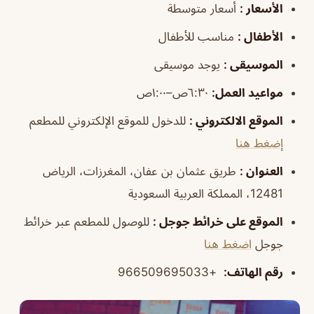
الأسعار
:
أسعار متوسطة
الأطفال
:
مناسب للأطفال
الموسيقى
:
يوجد موسيقى
مواعيد العمل
:
٦:٣٠ص–١:٠٠ص
الموقع الالكتروني
:
للدخول للموقع الإلكتروني للمطعم
إضغط هنا
العنوان
:
طريق عثمان بن عفان، المغرزات، الرياض
12481، المملكة العربية السعودية
الموقع على خرائط جوجل
:
للوصول للمطعم عبر خرائط
جوجل
اضغط هنا
رقم الهاتف
:
+966509695033