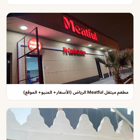
مطعم ميتفل Meatful الرياض (الأسعار+ المنيو+ الموقع)