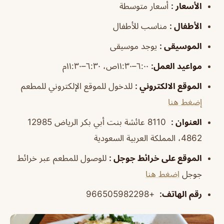
الأسعار
:
أسعار متوسطة
الأطفال
:
مناسب للأطفال
الموسيقى
:
يوجد موسيقى
مواعيد العمل
:
٦:٠٠–١١:٣٠ص، ٦:٣٠–١١:٣٠م
الموقع الالكتروني
:
للدخول للموقع الإلكتروني للمطعم
إضغط هنا
العنوان
:
8110 عائشة بنت أبي بكر الرياض 12985
4862، المملكة العربية السعودية
الموقع على خرائط جوجل
:
للوصول للمطعم عبر خرائط
جوجل
اضغط هنا
رقم الهاتف
:
+966505982298