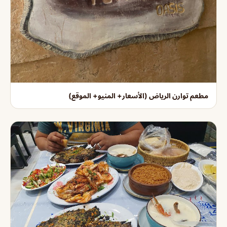
مطعم توارن الرياض (الأسعار+ المنيو+ الموقع)