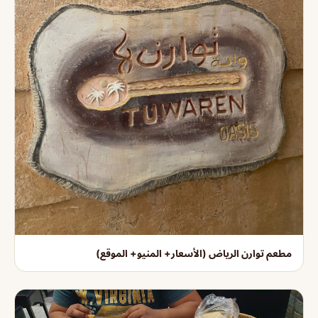
مطعم توارن الرياض (الأسعار+ المنيو+ الموقع)