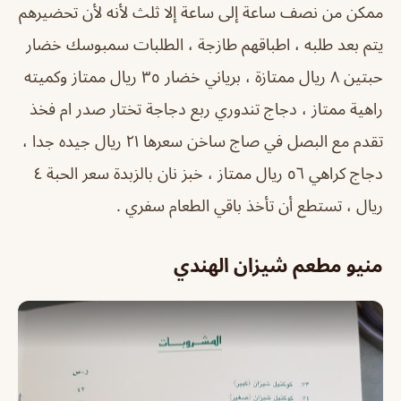
ممكن من نصف ساعة إلى ساعة إلا ثلث لأنه لأن تحضيرهم
يتم بعد طلبه ، اطباقهم طازجة ، الطلبات سمبوسك خضار
حبتين ٨ ريال ممتازة ، برياني خضار ٣٥ ريال ممتاز وكميته
راهية ممتاز ، دجاج تندوري ربع دجاجة تختار صدر ام فخذ
تقدم مع البصل في صاج ساخن سعرها ٢١ ريال جيده جدا ،
دجاج كراهي ٥٦ ريال ممتاز ، خبز نان بالزبدة سعر الحبة ٤
ريال ، تستطع أن تأخذ باقي الطعام سفري .
منيو مطعم شيزان الهندي