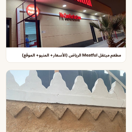
مطعم ميتفل Meatful الرياض (الأسعار+ المنيو+ الموقع)