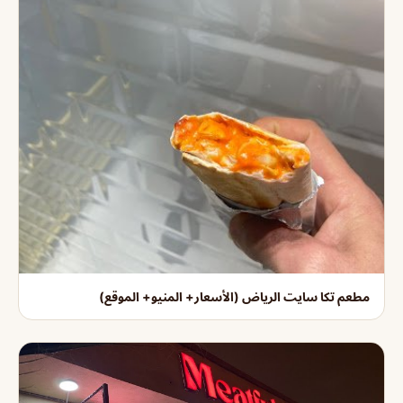
مطعم تكا سايت الرياض (الأسعار+ المنيو+ الموقع)