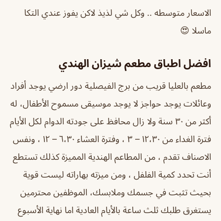
الاسعار متوسطه .. وكل شي لذيذ لاكن يفوز عندي التكا
ماسلا 😍
افضل اطباق مطعم شيزان الهندي
مطعم بالعليا قريب من برج الفيصلية دور ارضي يوجد أفراد
وعائلات يوجد حواجز لا يوجد موسيقى مسموح الأطفال، له
أكثر من ٣٠ سنة ولا زال محافظ على جودته الدوام لكل الأيام
فترة الغداء من ١٢،٣٠ – ٣ ، وفترة العشاء ٦،٣٠ – ١٢ ، ونفس
الاصناف تقدم ، من المطاعم الهندية المميزة كذلك تستطع
أنت تحدد كمية الفلفل ، ومن ميزته بهاراته ليست قوية
بحيث تثبت في جسمك وملابسك، الموظفين محترمين
يستغرق طلبك ثلث ساعة بالأيام العادية اما نهاية الأسبوع