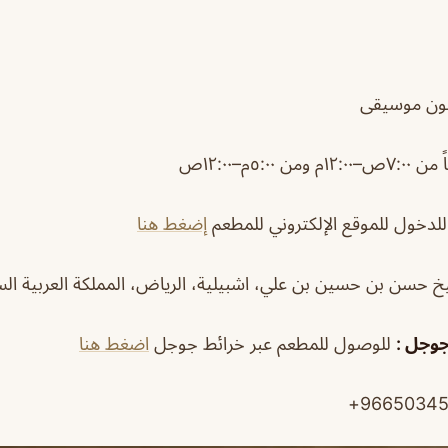
ون موسيقى
١٢م ومن ٥:٠٠م–١٢:٠٠ص
لدخول للموقع الإلكتروني للمطعم
إضغط هنا
 حسن بن حسين بن علي، اشبيلية، الرياض، المملكة العربية ال
جوجل :
للوصول للمطعم عبر خرائط جوجل
اضغط هنا