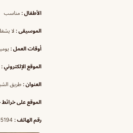
الأطفال :
مناسب
الموسيقى :
لا يشغل
أوقات العمل :
يومياً من ٧:٠٠ص–:٠٠
الموقع الإلكتروني :
ل
العنوان :
طريق الشيخ
الموقع على خرائط 
رقم الهاتف :
966503455194+