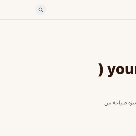
مطعم شطيرتك your sandwich (
يزه صراحه من