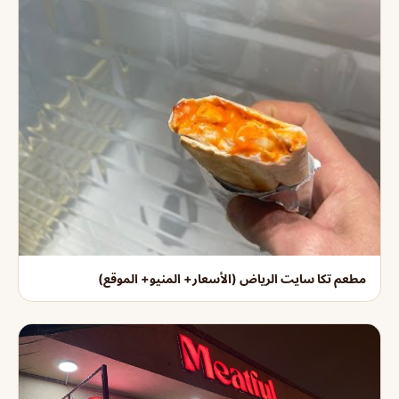
مطعم تكا سايت الرياض (الأسعار+ المنيو+ الموقع)