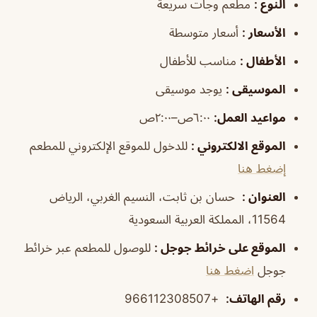
النوع
:
مطعم وجات سريعة
الأسعار
:
أسعار متوسطة
الأطفال
:
مناسب للأطفال
الموسيقى
:
يوجد موسيقى
مواعيد العمل
:
٦:٠٠ص–٢:٠٠ص
الموقع الالكتروني
:
للدخول للموقع الإلكتروني للمطعم
إضغط هنا
العنوان
:
حسان بن ثابت، النسيم الغربي، الرياض
11564، المملكة العربية السعودية
الموقع على خرائط جوجل
:
للوصول للمطعم عبر خرائط
جوجل
اضغط هنا
رقم الهاتف
:
+966112308507