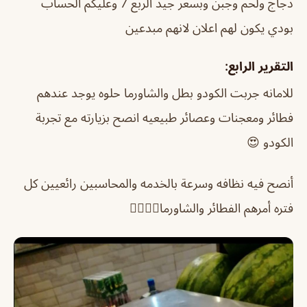
دجاج ولحم وجبن وبسعر جيد الربع 7 وعليكم الحساب
بودي يكون لهم اعلان لانهم مبدعين
التقرير الرابع:
للامانه جربت الكودو بطل والشاورما حلوه يوجد عندهم
فطائر ومعجنات وعصائر طبيعيه انصح بزيارته مع تجربة
الكودو 😍
أنصح فيه نظافه وسرعة بالخدمه والمحاسبين رائعيين كل
فتره أمرهم الفطائر والشاورما👍🏻👍🏻