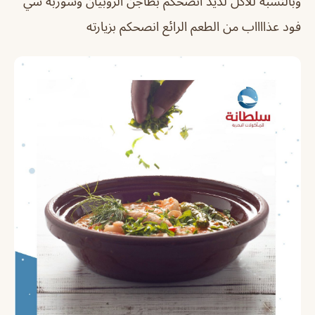
وبالنسبه للأكل لذيذ انصحكم بطاجن الروبيان وشوربة سي
فود عذااااب من الطعم الرائع انصحكم بزيارته