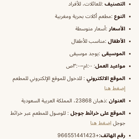
التصنيف
:للعائلات، للأفراد
النوع
:مطعم أكلات بحرية ومغربية
الأسعار
:أسعار متوسطة
الأطفال
:مناسب للأطفال
الموسيقى
:يوجد موسيقى
مواعيد العمل
: ١:٠٠م–٣:٠٠ص
الموقع الالكتروني
: للدخول للموقع الإلكتروني للمطعم
إضغط هنا
العنوان
:ذهبان 23868، المملكة العربية السعودية
الموقع على خرائط جوجل
: للوصول للمطعم عبر خرائط
جوجل
اضغط هنا
رقم الهاتف:
+966551441423