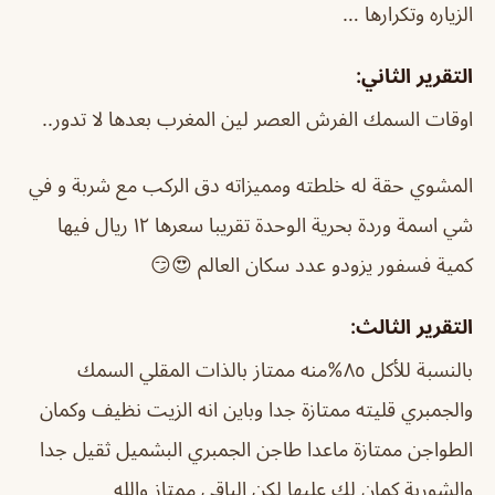
الزياره وتكرارها …
التقرير الثاني:
اوقات السمك الفرش العصر لين المغرب بعدها لا تدور..
المشوي حقة له خلطته ومميزاته دق الركب مع شربة و في
شي اسمة وردة بحرية الوحدة تقريبا سعرها ١٢ ريال فيها
كمية فسفور يزودو عدد سكان العالم 😍😏
التقرير الثالث:
بالنسبة للأكل ٨٥%منه ممتاز بالذات المقلي السمك
والجمبري قليته ممتازة جدا وباين انه الزيت نظيف وكمان
الطواجن ممتازة ماعدا طاجن الجمبري البشميل ثقيل جدا
والشوربة كمان لك عليها لكن الباقي ممتاز والله