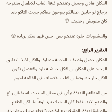
المكان هادي وجميل وعندهم غرفة العاب للاطفال مفتوحه
بزجاج لو حابين اطفالكم يروحون معاكم جربت التاكو بعد
كان مقرمش وخفيف 👌
والمشروبات حلوه عندهم بس احس فيها سكر بزياده 🌝
التقرير الرابع:
المكان جميل ونظيف، الخدمة ممتازة، والاكل لذيذ التعليق
الوحيد على المكان ان الاكل جا شبه بارد والافضل يكون
الاكل حار خصوصا ان اغلب الاصناف في القائمة لحوم
من المطاعم اللذيذة برأيي في مجال الستيك. استقبال رائع
والطعم لذيذ. فقط كان الستيك بارد نوعاً ما. لكن الطعم
والطراوة لذيذة. المقبلات عبارة عن ٦ قطع ستيك مطبوخة