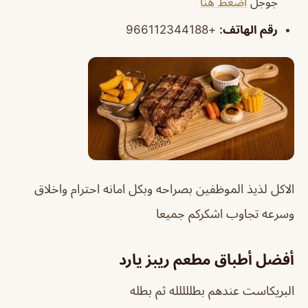
جوجل
اضغط هنا
رقم الهاتف:
+966112344188
الاكل لذيذ الموظفين بصراحه وبكل امانه احترام واخلاق
وسرعه تجاوب اشكركم جميعا
أفضل أطباق
مطعم ريبز يارد
البريكاست عندهم بطللللله ثم بطله