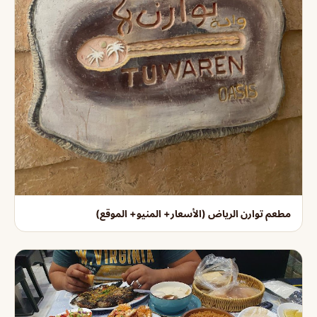
مطعم توارن الرياض (الأسعار+ المنيو+ الموقع)