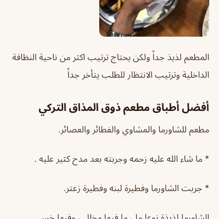
المطعم لذيذ جداً ولكن يحتاج ترتيب اكثر من ناحية النظافة
الداخلية وترتيب الانتظار للطلب يتأخر جداً
أفضل أطباق مطعم ذوق المذاق التركي
مطعم للشاورما والمشاوي والفطائر والعصائر.
* ما شاء الله عليه زحمه وجربته بعد مدح كثير عليه .
* جربت الشاورما وفطيرة لبنه وفطيرة زعتر.
الشاورما لذيذة نوعا ما ، ما فيها مخلل ، وفيها خس ..