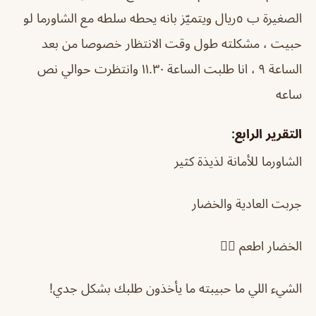
الصغيرة ب ٥ريال ويتميّز بانه يحطه سلطه مع الشاورما لو
حبيت ، مشكلته طول وقت الانتظار خصوصا من بعد
الساعة ٩ ، انا طلبت الساعة ١١.٣٠ وانتظرت حوالي نص
ساعه
التقرير الرابع:
الشاورما للأمانة لذيذة كثير
جربت العادية والخضار
الخضار اطعم 👍🏽
الشيء اللي ما حبيبته ما يأخذون طلبك بشكل جدي!