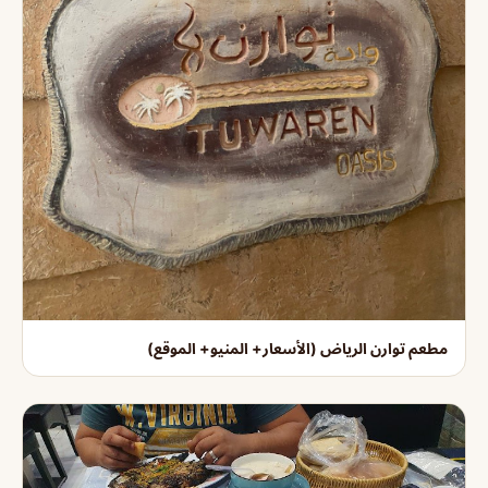
مطعم توارن الرياض (الأسعار+ المنيو+ الموقع)