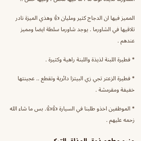
المميز فيها ان الدجاج كثير ومليان 👍 وهذي الميزة نادر
تلاقيها في الشاورما . يوجد شاورما سلطة ايضا ومميز
عندهم .
* فطيرة اللبنة لذيذة واللبنة راهية وكثيرة .
* فطيرة الزعتر تجي زي البيتزا دائرية وتقطع .. عجينتها
خفيفة ومقرمشة .
* الموظفين اخذو طلبنا في السيارة 👍👍. بس ما شاء الله
زحمه عليهم .
منيو مطعم ذوق المذاق التركي