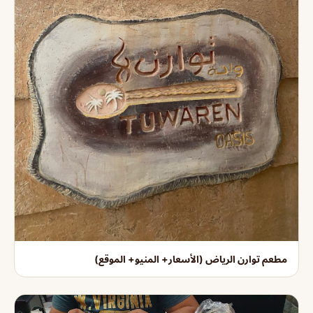
مطعم توارن الرياض (الأسعار+ المنيو+ الموقع)