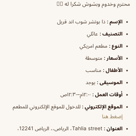
محترم وخدوم وبشوش شكرا له 👍🏻
الإسم
:
ذا بوتشر شوب اند قريل
التصنيف :
عائلي
النوع :
مطعم امريكي
الأسعار :
متوسطة
الأطفال :
مناسب
الموسيقى :
يوجد
أوقات العمل :
١٢:٠٠م–١٢:٣٠ص
الموقع الإلكتروني :
للدخول للموقع الإلكتروني للمطعم
إضغط هنا
العنوان :
Tahlia street، الرياض،، الرياض 12241،