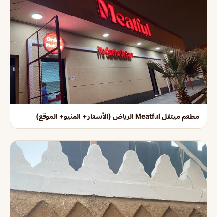
مطعم ميتفل Meatful الرياض (الأسعار+ المنيو+ الموقع)