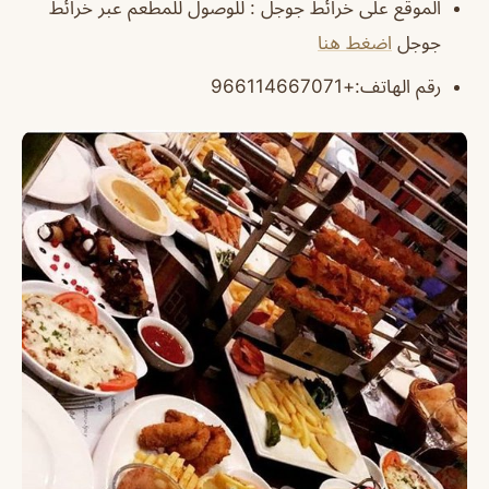
الموقع على خرائط جوجل : للوصول للمطعم عبر خرائط
جوجل
اضغط هنا
رقم الهاتف:+966114667071