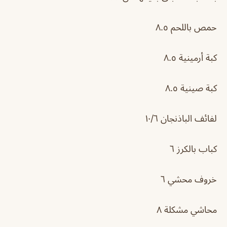
حمص باللحم ٨.٥
كبة أرمينية ٨.٥
كبة صينية ٨.٥
لفائف الباذنجان ١٠/٦
كباب بالكرز ٦
خروف محشي ٦
محاشي مشكلة ٨