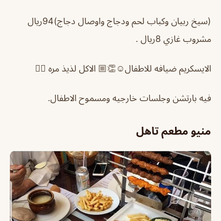
(سيخ ربيان وكباب لحم ودجاج واوصال دجاج)94ريال
مشروب غازي 8ريال .
الايسكريم ضيافه للاطفال☺️👏🏼 الاكل لذيذ مره 👍🏼
فيه بارتشن وجلسات خارجيه ومسموح الاطفال.
منيو مطعم تاهل