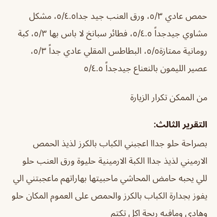
حمص عادي ٥/٣، ورق العنب جيد جدا٥/٤.٥، مشكل
مشاوي جيدجداً ٥/٤.٥، فطائر سبانخ لا باس بها ٥/٣، كبة
رومانية ممتازة٥/٥، البطاطس المقلي عادي جداً ٥/٣،
عصير الليمون بالنعناع جيدجداً ٥/٤.٥
من الممكن تكرار الزيارة
التقرير الثالث:
بصراحة حلو جداا اعجبني الكباب بالكرز لذيذ الحمص
الارميني لذيذ جداا الكبة الارمينية حليوة ورق العنب حلو
للي يحبه حامض المحاشي ماحبيتها بهاراتهم ماعجبتني الي
يفوز بجدارة الكباب بالكرز والحمص على العموم المكان حلو
وهادي ومافيه ريحة اكل تكتم