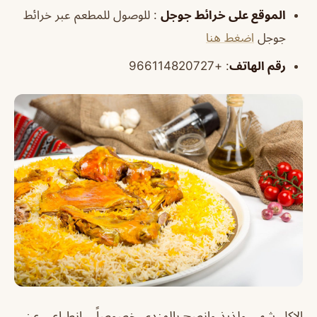
الموقع على خرائط جوجل
: للوصول للمطعم عبر خرائط
جوجل
اضغط هنا
رقم الهاتف
: +966114820727
الاكل شهي ولذيذ وانصح بالمندي خصوصاً انطباعي عن