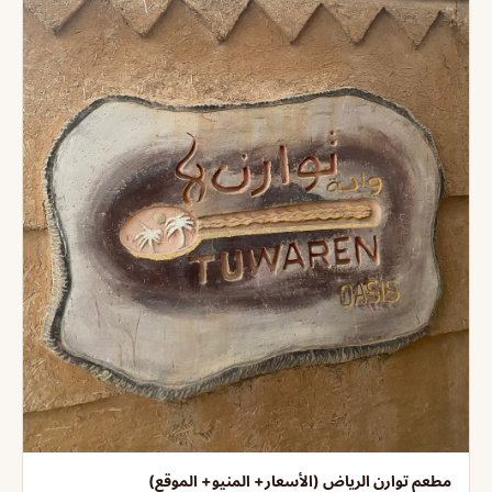
مطعم توارن الرياض (الأسعار+ المنيو+ الموقع)