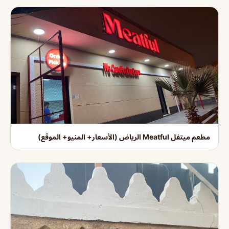
مطعم ميتفل Meatful الرياض (الأسعار+ المنيو+ الموقع)