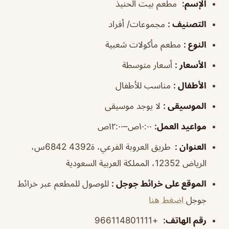
الإسم
:
مطعم بيت الحنيذ
التصنيف
:
مجموعات/ أفراد
النوع
:
مطعم مأكولات شعبية
الأسعار
:
أسعار متوسطة
الأطفال
:
مناسب للأطفال
الموسيقى
:
لا يوجد موسيقى
مواعيد العمل
:
١٠:٠٠ص–١٢:٠٠ص
العنوان :
طريق العروبة الفرعي، ة4392 6842س،
الرياض 12352، المملكة العربية السعودية
الموقع على خرائط جوجل
:
للوصول للمطعم عبر خرائط
جوجل
اضغط هنا
رقم الهاتف
:
+966114801111