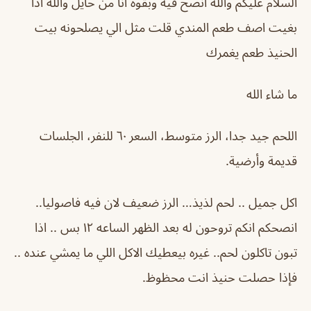
السلام عليكم والله انصح فيه وبقوه انا من حايل والله اذا
بغيت اصف طعم المندي قلت مثل الي يصلحونه بيت
الحنيذ طعم يغمرك
ما شاء الله
اللحم جيد جدا، الرز متوسط، السعر ٦٠ للنفر، الجلسات
قديمة وأرضية.
اكل جميل .. لحم لذيذ… الرز ضعيف لان فيه فاصوليا..
انصحكم انكم تروحون له بعد الظهر الساعه ١٢ بس .. اذا
تبون تاكلون لحم.. غيره بيعطيك الاكل اللي ما يمشي عنده ..
فإذا حصلت حنيذ انت محظوظ.