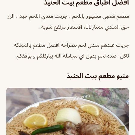
أفضل أطباق مطعم بيت الحنيذ
مطعم شعبي مشهور باللحم ، جربت مندي اللحم جيد ، الرز
حق المندي ممتاز👍🏻، الاسعار مرتفع شويه .
جربت عندهم مندي لحم بصراحة افضل مطعم بالمملكة
تاكل عنده لحم بدون اي مجامله الله يباركلكم و يوفقكم
منيو مطعم بيت الحنيذ