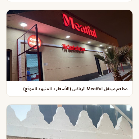
مطعم ميتفل Meatful الرياض (الأسعار+ المنيو+ الموقع)