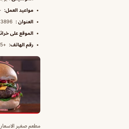
مواعيد العمل
:
١١:٠٠ص–٢:٠٠ص
العنوان
:
3896 شارع الأمير مقرن بن عبدالعزيز، النزهة، الرياض 12474، المملكة العربية السعودية
الموقع على خرا
رقم الهاتف
:
+966114178745
مطعم صغير الاسعار 