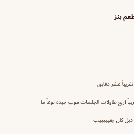
عم بنز
ريباً عشر دقايق
يباً اربع طاولات الجلسات موب جيده نوعاً ما
دبل كان رهيييييب